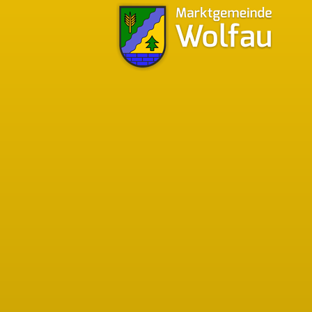
Bürgermeistersprechstunden
Bgm. Walter Pfeiffer
Tel.:
03356/349-12
t eines der
Mobil:
0676/9741045
ieren. Zum
Montag - Donnerstag
07:30 - 12:00 Uhr
affen hat, zum
12:30 - 16:00 Uhr
Freitag
bis heute eine
07:30 - 13:00 Uhr
jeden 1. Samstag im Monat
08:00 - 10:00 Uhr