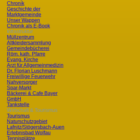
Viele Arten, die man nur noch als Namen von der "Roten Li
Chronik
Geschichte der
Umweltbedingungen.
Marktgemeinde
Unser Wappen
So finden sich auf den Feuchtwiesen etwa der leuchtend
Chronik als E-Book
Schwertlilie in einigen Exemplaren wieder und haben nun 
Infrastruktur
Müllzentrum
Altkleidersammlung
Neben einer Vielzahl von Insekten sind auch einige stark 
Gemeindebücherei
ideale Brutplätze vorfinden, ebenso wie Korn- und Wiese
Röm. kath. Pfarre
Evang. Kirche
Arzt für Allgemeinmedizin
Dr. Florian Luschmann
Freiwillige Feuerwehr
Nahversorger
Spar-Markt
Bäckerei & Cafe Bayer
GmbH
Tankstelle
Wirtschaft & Tourismus
Tourismus
Naturschutzgebiet
Lafnitz/Stögersbach-Auen
Erlebnisbad Wolfau
Tennisplätze