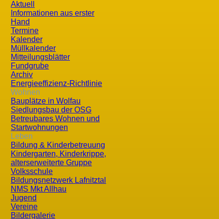
Aktuell
Informationen aus erster
Hand
Termine
Kalender
Müllkalender
Mitteilungsblätter
Aktuelle Seite:
Startseite
Wirtschaft & Tourismus
Touri
Fundgrube
Archiv
Naturschutzgebiet Lafnitz/Stögersb
Energieeffizienz-Richtlinie
Wohnen
Bauplätze in Wolfau
Das Naturschutzgebiet Lafnitz/Stögersbach-Auen stellt eine 
Siedlungsbau der OSG
Betreubares Wohnen und
größten Naturschutzgebiete des Burgenlandes.
Startwohnungen
Leben
Zahlreiche seltene, bereits vom Aussterben bedrohte Tier
Bildung & Kinderbetreuung
einen, weil der Mensch, insbesondere der Bauer, hier vor
Kindergarten, Kinderkrippe,
alterserweiterte Gruppe
anderen, weil ein Teil dieser Aulandschaft unberührt geblie
Volksschule
Bildungsnetzwerk Lafnitztal
Dieses jahrhundertelange Miteinander von ursprünglicher 
NMS Mkt Allhau
Jugend
ungewöhnliche Artenvielfalt.
Vereine
Bildergalerie