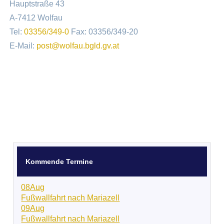
Hauptstraße 43
A-7412 Wolfau
Tel:
03356/349-0
Fax: 03356/349-20
E-Mail:
post@wolfau.bgld.gv.at
Kommende Termine
08
Aug
Fußwallfahrt nach Mariazell
09
Aug
Fußwallfahrt nach Mariazell