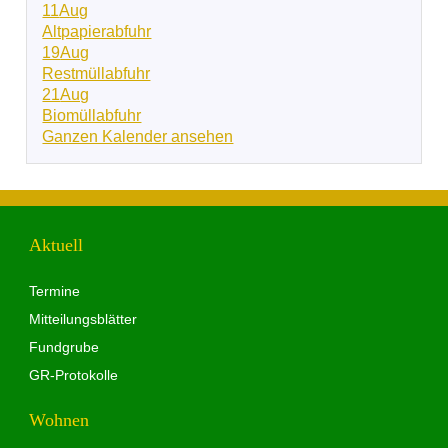
11
Aug
Altpapierabfuhr
19
Aug
Restmüllabfuhr
21
Aug
Biomüllabfuhr
Ganzen Kalender ansehen
Aktuell
Termine
Mitteilungsblätter
Fundgrube
GR-Protokolle
Wohnen