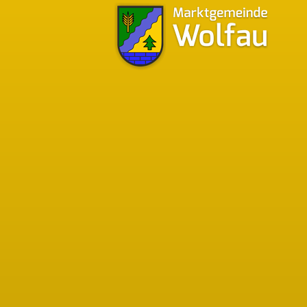
Bürgermeistersprechstunden
Bgm. Walter Pfeiffer
Tel.:
03356/349-12
ti Geburt
Mobil:
0676/9741045
4 auf der
nd damals
Montag - Donnerstag
07:30 - 12:00 Uhr
12:30 - 16:00 Uhr
Freitag
07:30 - 13:00 Uhr
jeden 1. Samstag im Monat
08:00 - 10:00 Uhr