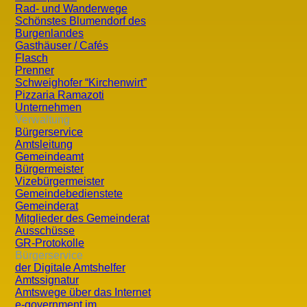
1.561 Einwohner. Die Einwohnerzahl erhöhte sich in den f
Rad- und Wanderwege
Wolfauer lebten in 266 Häusern. In der Folge nahm die Be
Schönstes Blumendorf des
Burgenlandes
diesem Jahr stieg die Einwohnerzahl wiederum. Laut Volk
Gasthäuser / Cafés
Flasch
nunmehr in 415 Häusern. Nach der letzten Volkszählung 
Prenner
Schweighofer “Kirchenwirt”
Das herausragendste Ereignis in der jüngeren Geschicht
Pizzaria Ramazoti
kulturellen und wirtschaftlichen Bedeutung für das ober
Unternehmen
Verwaltung
Bürgerservice
Amtsleitung
Gemeindeamt
Bürgermeister
Vizebürgermeister
Aktuell
Wirtschaft u
Gemeindebedienstete
Gemeinderat
Termine
Betriebe
Mitglieder des Gemeinderat
Ausschüsse
Mitteilungsblätter
Vereine
GR-Protokolle
Bürgerservice
Fundgrube
der Digitale Amtshelfer
Verwaltung
GR-Protokolle
Amtssignatur
Amtswege über das Internet
Amtsleitung
e-government im
Wohnen