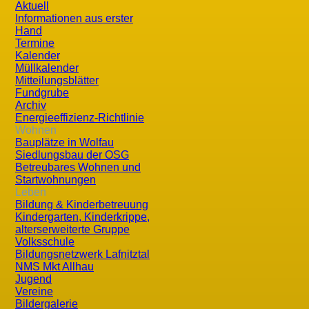
Aktuell
Informationen aus erster
Hand
Termine
Kalender
Müllkalender
Mitteilungsblätter
Aktuelle Seite:
Startseite
Leben
Chronik
Geschichte
Fundgrube
Archiv
Marktgemeinde Wolfau
Energieeffizienz-Richtlinie
Wohnen
Bauplätze in Wolfau
Die Geschichte der Gemeinde Wolfau läßt sich bis knapp 
Siedlungsbau der OSG
Betreubares Wohnen und
lebten Menschen hier im Gebiet der heutigen Marktgemei
Startwohnungen
Thörwiese gefunden wurden und im Landesmuseum in Eise
Leben
Bildung & Kinderbetreuung
bewohnte, gehörte dem keltisch-pannonischen Menschen
Kindergarten, Kinderkrippe,
alterserweiterte Gruppe
Vom 6. bis zum 8. Jahrhundert war das Gebiet jedoch fas
Volksschule
Bildungsnetzwerk Lafnitztal
da es aufgrund von fehlenden natürlichen Hindernissen vo
NMS Mkt Allhau
fremder Völker wie Awaren, Germanen, Magyaren und Tü
Jugend
Vereine
ungeschützt war. Im 9. Jahrhundert wurde es dann in das 
Bildergalerie