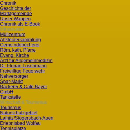
Chronik
Geschichte der
Marktgemeinde
Unser Wappen
Chronik als E-Book
Infrastruktur
Müllzentrum
Altkleidersammlung
Gemeindebücherei
Röm. kath. Pfarre
Evang. Kirche
Arzt für Allgemeinmedizin
Dr. Florian Luschmann
Freiwillige Feuerwehr
Nahversorger
Spar-Markt
Bäckerei & Cafe Bayer
GmbH
Tankstelle
Wirtschaft & Tourismus
Tourismus
Naturschutzgebiet
Lafnitz/Stögersbach-Auen
Erlebnisbad Wolfau
Tennisplätze