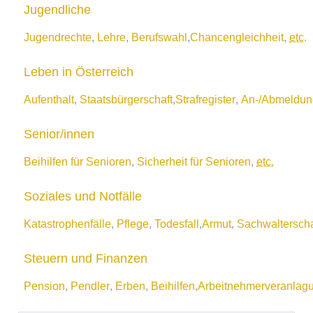
Jugendliche
Jugendrechte
,
Lehre
,
Berufswahl
,
Chancengleichheit
,
etc
.
Leben in Österreich
Aufenthalt
,
Staatsbürgerschaft
,
Strafregister
,
An-/Abmeldun
Senior/innen
Beihilfen für Senioren
,
Sicherheit für Senioren
,
etc.
Soziales und Notfälle
Katastrophenfälle
,
Pflege
,
Todesfall
,
Armut
,
Sachwalterscha
Steuern und Finanzen
Pension
,
Pendler
,
Erben
,
Beihilfen
,
Arbeitnehmerveranlag