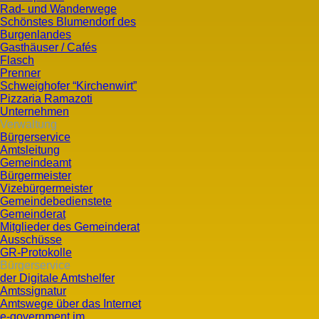
Rad- und Wanderwege
Schönstes Blumendorf des
Burgenlandes
Gasthäuser / Cafés
Flasch
Prenner
Schweighofer “Kirchenwirt”
Pizzaria Ramazoti
Unternehmen
Verwaltung
Bürgerservice
Amtsleitung
Gemeindeamt
Bürgermeister
Vizebürgermeister
Gemeindebedienstete
Gemeinderat
Mitglieder des Gemeinderat
Ausschüsse
GR-Protokolle
Bürgerservice
der Digitale Amtshelfer
Amtssignatur
Amtswege über das Internet
e-government im