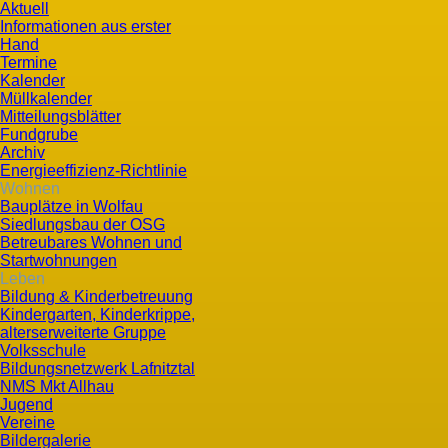
Aktuell
Informationen aus erster
Hand
Termine
Kalender
Müllkalender
Mitteilungsblätter
Fundgrube
Archiv
Energieeffizienz-Richtlinie
Wohnen
Bauplätze in Wolfau
Siedlungsbau der OSG
Betreubares Wohnen und
Startwohnungen
Leben
Bildung & Kinderbetreuung
Kindergarten, Kinderkrippe,
alterserweiterte Gruppe
Volksschule
Bildungsnetzwerk Lafnitztal
NMS Mkt Allhau
Jugend
Vereine
Bildergalerie