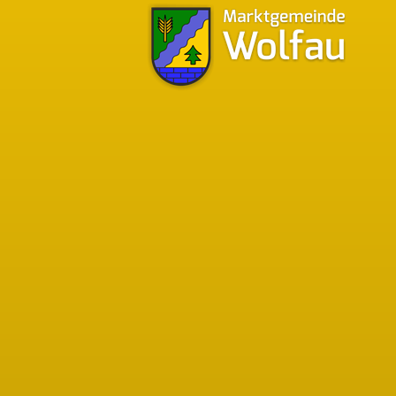
Bürgermeistersprechstunden
Bgm. Walter Pfeiffer
Tel.:
03356/349-12
au in der
Mobil:
0676/9741045
n haben eine
Montag - Donnerstag
07:30 - 12:00 Uhr
12:30 - 16:00 Uhr
den von der
Freitag
07:30 - 13:00 Uhr
jeden 1. Samstag im Monat
08:00 - 10:00 Uhr