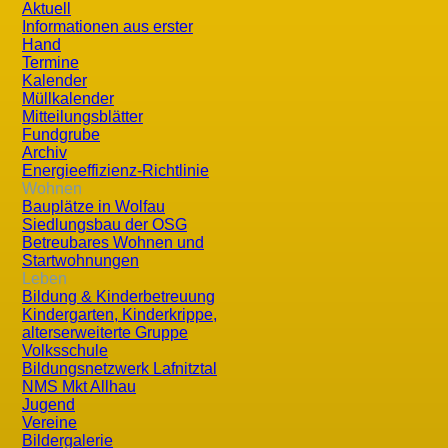
Aktuell
Informationen aus erster
Hand
Termine
Kalender
Müllkalender
Mitteilungsblätter
Aktuelle Seite:
Startseite
Wohnen
Betreubares Wohne
Fundgrube
Archiv
Betreubares Wohnen und Startwoh
Energieeffizienz-Richtlinie
Wohnen
Bauplätze in Wolfau
Die OSG (Oberwarter gemeinnützige Siedlungsgenossensch
Siedlungsbau der OSG
Betreubares Wohnen und
Hauptstraße 52 eine Wohnhausanlage mit 3 Wohnungen 
Startwohnungen
Größe von jeweils 50 m².
Leben
Bildung & Kinderbetreuung
Der Baubeginn wird im Sommer 2017 sein. Die Fertigstell
Kindergarten, Kinderkrippe,
alterserweiterte Gruppe
Volksschule
Die Vergabe der Wohnungen für betreubares Wohnen erfo
Bildungsnetzwerk Lafnitztal
OSG zugeteilt.
NMS Mkt Allhau
Jugend
Vereine
Bildergalerie