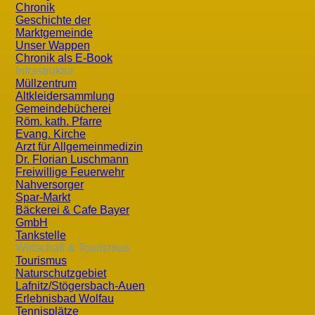
Chronik
Informationen sind erhältlich bei:
Geschichte der
Oberwarter Siedlungsgenossenschaft, Tel.:
03352/404-0
Marktgemeinde
Unser Wappen
Gemeindeamt Wolfau, Bgm. Walter Pfeiffer, Tel.:
03356/34
Chronik als E-Book
Infrastruktur
Müllzentrum
Altkleidersammlung
Gemeindebücherei
Röm. kath. Pfarre
Evang. Kirche
Arzt für Allgemeinmedizin
Dr. Florian Luschmann
Freiwillige Feuerwehr
Nahversorger
Spar-Markt
Bäckerei & Cafe Bayer
GmbH
Aktuell
Wirtschaft u
Tankstelle
Wirtschaft & Tourismus
Tourismus
Termine
Betriebe
Naturschutzgebiet
Mitteilungsblätter
Vereine
Lafnitz/Stögersbach-Auen
Erlebnisbad Wolfau
Fundgrube
Tennisplätze