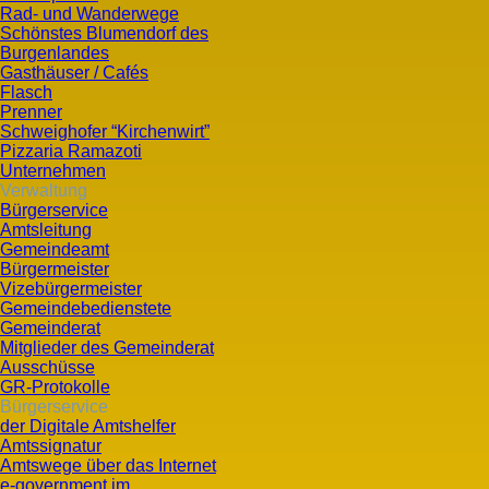
Rad- und Wanderwege
Schönstes Blumendorf des
Burgenlandes
Gasthäuser / Cafés
Flasch
Prenner
Schweighofer “Kirchenwirt”
Pizzaria Ramazoti
Unternehmen
Verwaltung
Bürgerservice
Amtsleitung
Gemeindeamt
Bürgermeister
Vizebürgermeister
Gemeindebedienstete
Gemeinderat
Mitglieder des Gemeinderat
Ausschüsse
GR-Protokolle
Bürgerservice
der Digitale Amtshelfer
Amtssignatur
Amtswege über das Internet
e-government im