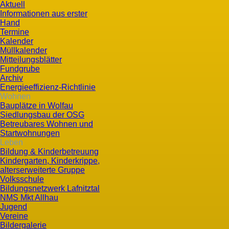
Aktuell
Informationen aus erster
Hand
Termine
Kalender
Müllkalender
Mitteilungsblätter
Fundgrube
Archiv
Energieeffizienz-Richtlinie
Wohnen
Bauplätze in Wolfau
Siedlungsbau der OSG
Betreubares Wohnen und
Startwohnungen
Leben
Bildung & Kinderbetreuung
Kindergarten, Kinderkrippe,
alterserweiterte Gruppe
Volksschule
Bildungsnetzwerk Lafnitztal
NMS Mkt Allhau
Jugend
Vereine
Bildergalerie