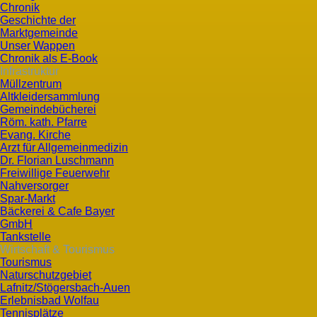
Chronik
Geschichte der
Marktgemeinde
Unser Wappen
Chronik als E-Book
Infrastruktur
Müllzentrum
Altkleidersammlung
Gemeindebücherei
Röm. kath. Pfarre
Evang. Kirche
Arzt für Allgemeinmedizin
Dr. Florian Luschmann
Freiwillige Feuerwehr
Nahversorger
Spar-Markt
Bäckerei & Cafe Bayer
GmbH
Tankstelle
Wirtschaft & Tourismus
Tourismus
Naturschutzgebiet
Lafnitz/Stögersbach-Auen
Erlebnisbad Wolfau
Tennisplätze