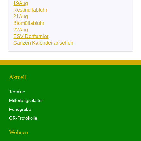
19
Aug
Restmüllabfuhr
21
Aug
Biomüllabfuhr
22
Aug
ESV Dorfturnier
Ganzen Kalender ansehen
Aktuell
Termine
Mitteilungsblätter
Fundgrube
GR-Protokolle
Wohnen