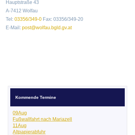
Hauptstraße 43
A-7412 Wolfau
Tel:
03356/349-0
Fax: 03356/349-20
E-Mail:
post@wolfau.bgld.gv.at
Kommende Termine
09
Aug
Fußwallfahrt nach Mariazell
11
Aug
Altpapierabfuhr