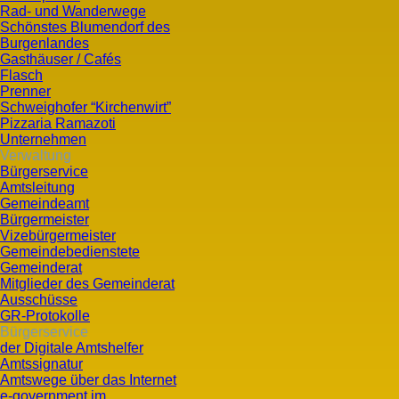
Rad- und Wanderwege
Schönstes Blumendorf des
Burgenlandes
Gasthäuser / Cafés
Flasch
Prenner
Schweighofer “Kirchenwirt”
Pizzaria Ramazoti
Unternehmen
Verwaltung
Bürgerservice
Amtsleitung
Gemeindeamt
Bürgermeister
Vizebürgermeister
Gemeindebedienstete
Gemeinderat
Mitglieder des Gemeinderat
Ausschüsse
GR-Protokolle
Bürgerservice
der Digitale Amtshelfer
Amtssignatur
Amtswege über das Internet
e-government im