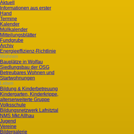
Aktuell
Informationen aus erster
Hand
Termine
Kalender
Müllkalender
Mitteilungsblätter
Fundgrube
Archiv
Energieeffizienz-Richtlinie
Wohnen
Bauplätze in Wolfau
Siedlungsbau der OSG
Betreubares Wohnen und
Startwohnungen
Leben
Bildung & Kinderbetreuung
Kindergarten, Kinderkrippe,
alterserweiterte Gruppe
Volksschule
Bildungsnetzwerk Lafnitztal
NMS Mkt Allhau
Jugend
Vereine
Bildergalerie