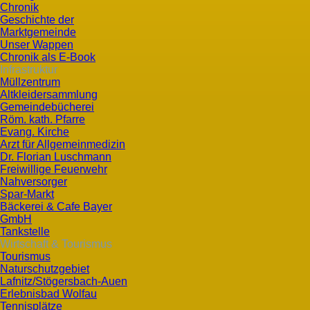
Chronik
Geschichte der
Marktgemeinde
Unser Wappen
Chronik als E-Book
Infrastruktur
Müllzentrum
Altkleidersammlung
Gemeindebücherei
Röm. kath. Pfarre
Evang. Kirche
Arzt für Allgemeinmedizin
Dr. Florian Luschmann
Freiwillige Feuerwehr
Nahversorger
Spar-Markt
Bäckerei & Cafe Bayer
GmbH
Tankstelle
Wirtschaft & Tourismus
Tourismus
Naturschutzgebiet
Lafnitz/Stögersbach-Auen
Erlebnisbad Wolfau
Tennisplätze