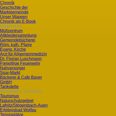
Chronik
Geschichte der
Marktgemeinde
Unser Wappen
Chronik als E-Book
Infrastruktur
Müllzentrum
Altkleidersammlung
Gemeindebücherei
Röm. kath. Pfarre
Evang. Kirche
Arzt für Allgemeinmedizin
Dr. Florian Luschmann
Freiwillige Feuerwehr
Nahversorger
Spar-Markt
Bäckerei & Cafe Bayer
GmbH
Tankstelle
Wirtschaft & Tourismus
Tourismus
Naturschutzgebiet
Lafnitz/Stögersbach-Auen
Erlebnisbad Wolfau
Tennisplätze