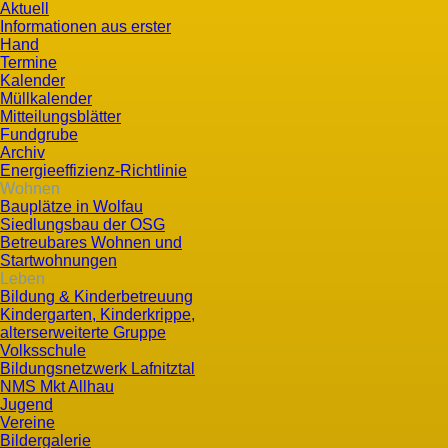
Aktuell
Informationen aus erster
Hand
Termine
Kalender
Müllkalender
Mitteilungsblätter
Fundgrube
Archiv
Energieeffizienz-Richtlinie
Wohnen
Bauplätze in Wolfau
Siedlungsbau der OSG
Betreubares Wohnen und
Startwohnungen
Leben
Bildung & Kinderbetreuung
Kindergarten, Kinderkrippe,
alterserweiterte Gruppe
Volksschule
Bildungsnetzwerk Lafnitztal
NMS Mkt Allhau
Jugend
Vereine
Bildergalerie