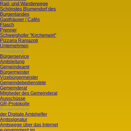
Rad- und Wanderwege
Schönstes Blumendorf des
Burgenlandes
Gasthäuser / Cafés
Flasch
Prenner
Schweighofer “Kirchenwirt”
Pizzaria Ramazoti
Unternehmen
Verwaltung
Bürgerservice
Amtsleitung
Gemeindeamt
Bürgermeister
Vizebürgermeister
Gemeindebedienstete
Gemeinderat
Mitglieder des Gemeinderat
Ausschüsse
GR-Protokolle
Bürgerservice
der Digitale Amtshelfer
Amtssignatur
Amtswege über das Internet
e-government im