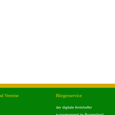
nd Vereine
Bürgerservice
der digitale Amtshelfer
e-government im Burgenland