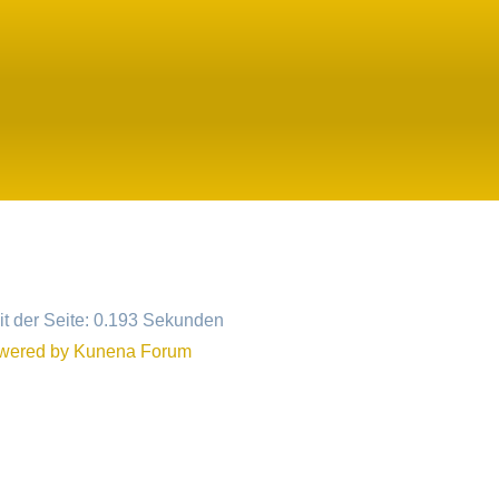
Archiv
Soziales
t der Seite: 0.193 Sekunden
wered by
Kunena Forum