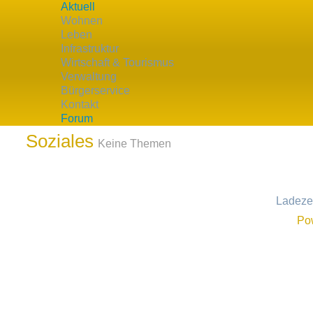
Aktuell
Wohnen
Leben
Infrastruktur
Wirtschaft & Tourismus
Verwaltung
Aktuelle Seite:
Startseite
Forum
Diskussionsplattform
Bürgerservice
Kontakt
Forum
Soziales
Keine Themen
Ladezei
Po